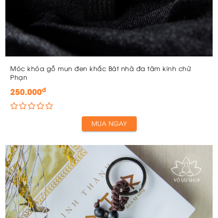
Móc khóa gỗ mun đen khắc Bát nhã đa tâm kinh chữ
Phạn
đ
250.000
MUA NGAY