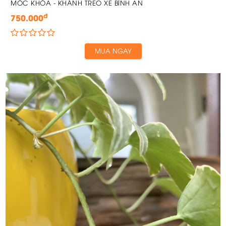
MÓC KHÓA - KHÁNH TREO XE BÌNH AN
đ
750.000
MUA NGAY