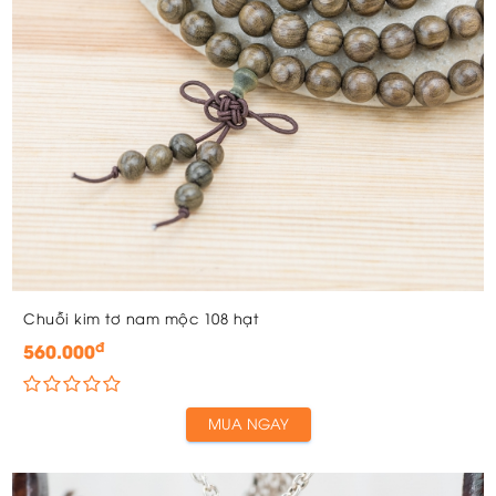
Chuỗi kim tơ nam mộc 108 hạt
đ
560.000
MUA NGAY