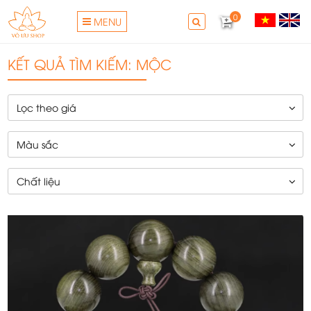
0
MENU
KẾT QUẢ TÌM KIẾM: MỘC
Lọc theo giá
Màu sắc
Chất liệu