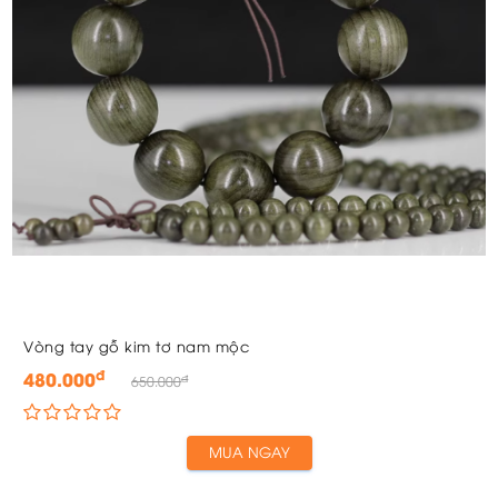
Vòng tay gỗ kim tơ nam mộc
đ
480.000
đ
650.000
MUA NGAY