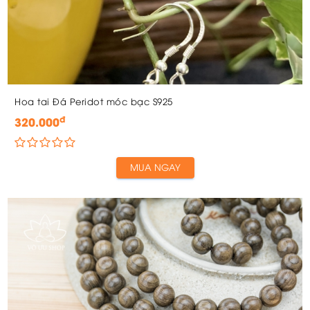
Hoa tai Đá Peridot móc bạc S925
đ
320.000
MUA NGAY