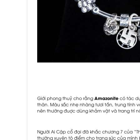
Amazonite
Giới phong thuỷ cho rằng 
 có tác d
thân. Màu sắc nhẹ nhàng tươi tắn, trung tính 
nên thường đuợc dùng khảm vật và trang trí nộ
Người Ai Cập cổ đại đã khắc chương 7 của “The
thường xuyên tô điểm cho trang sức của mình