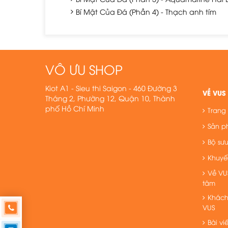
Bí Mật Của Đá (Phần 4) - Thạch anh tím
VÔ ƯU SHOP
Kiot A1 - Sieu thi Saigon - 460 Đường 3
VỀ VUS
Tháng 2, Phường 12, Quận 10, Thành
phố Hồ Chí Minh
Trang
Sản 
Bộ sư
Khuyế
Về VU
tâm
Khách
VUS
Bài viế