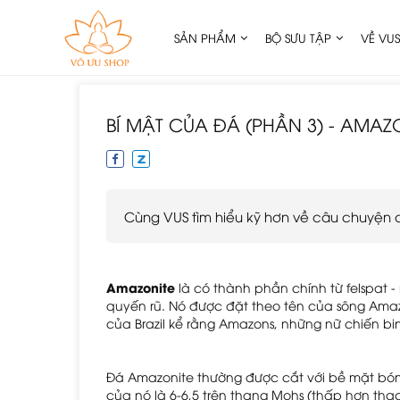
SẢN PHẨM
BỘ SƯU TẬP
VỀ VUS
BÍ MẬT CỦA ĐÁ (PHẦN 3) - AMAZ
Cùng VUS tìm hiểu kỹ hơn về câu chuyện
Amazonite
 là có thành phần chính từ felspat 
quyến rũ. Nó được đặt theo tên của sông Amazo
của Brazil kể rằng Amazons, những nữ chiến b
Đá Amazonite thường được cắt với bề mặt bóng 
của nó là 6-6,5 trên thang Mohs (thấp hơn th