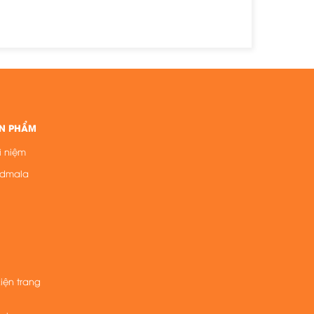
N PHẨM
ì niệm
ndmala
kiện trang