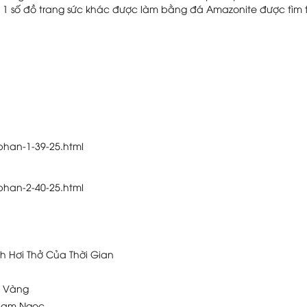
 1 số đồ trang sức khác được làm bằng đá Amazonite được tìm 
phan-1-39-25.html
phan-2-40-25.html
h Hơi Thở Của Thời Gian
h Vàng
 Lam Ngọc