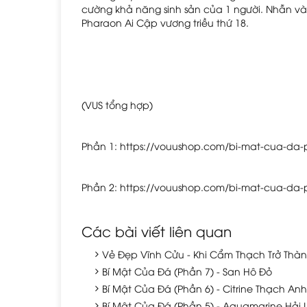
cường khả năng sinh sản của 1 người. Nhẫn và
Pharaon Ai Cập vương triều thứ 18.
(VUS tổng hợp)
Phần 1: https://vouushop.com/bi-mat-cua-da-
Phần 2: https://vouushop.com/bi-mat-cua-da-
Các bài viết liên quan
Vẻ Đẹp Vĩnh Cửu - Khi Cẩm Thạch Trở Thàn
Bí Mật Của Đá (Phần 7) - San Hô Đỏ
Bí Mật Của Đá (Phần 6) - Citrine Thạch An
Bí Mật Của Đá (Phần 5) - Aquamarine Hải