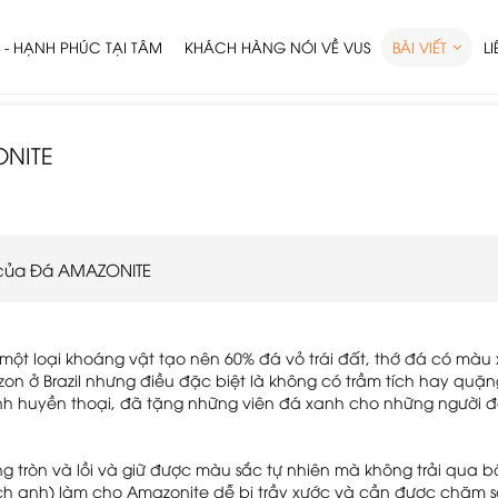
 - HẠNH PHÚC TẠI TÂM
KHÁCH HÀNG NÓI VỀ VUS
BÀI VIẾT
L
ONITE
 của Đá AMAZONITE
- một loại khoáng vật tạo nên 60% đá vỏ trái đất, thớ đá có mà
n ở Brazil nhưng điều đặc biệt là không có trầm tích hay quặng
inh huyền thoại, đã tặng những viên đá xanh cho những người 
tròn và lồi và giữ được màu sắc tự nhiên mà không trải qua bất
ạch anh) làm cho Amazonite dễ bị trầy xước và cần được chăm s