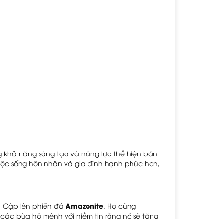
g khả năng sáng tạo và năng lực thể hiện bản 
cuộc sống hôn nhân và gia đình hạnh phúc hơn, 
Amazonite
i Cập lên phiến đá 
. Họ cũng 
c bùa hộ mệnh với niềm tin rằng nó sẽ tăng 