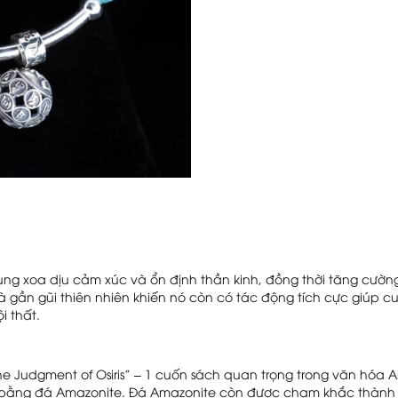
ụng xoa dịu cảm xúc và ổn định thần kinh, đồng thời tăng cườn
và gần gũi thiên nhiên khiến nó còn có tác động tích cực giúp 
i thất.
 Judgment of Osiris” – 1 cuốn sách quan trọng trong văn hóa A
 bằng đá Amazonite. Đá Amazonite còn được chạm khắc thành cá