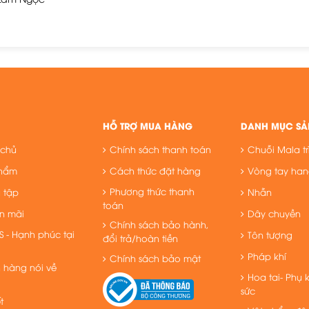
HỖ TRỢ MUA HÀNG
DANH MỤC SẢ
 chủ
Chính sách thanh toán
Chuỗi Mala tr
phẩm
Cách thức đặt hàng
Vòng tay ha
Phương thức thanh
u tập
Nhẫn
toán
n mãi
Dây chuyền
Chính sách bảo hành,
S - Hạnh phúc tại
Tôn tượng
đổi trả/hoàn tiền
Pháp khí
Chính sách bảo mật
 hàng nói về
Hoa tai- Phụ 
sức
t