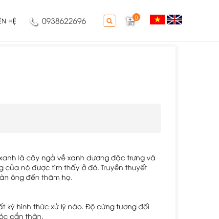
0
0938622696
IÊN HỆ
u xanh lá cây ngả về xanh dương đặc trưng và 
 của nó được tìm thấy ở đó. Truyền thuyết 
đàn ông đến thăm họ.
 kỳ hình thức xử lý nào. Độ cứng tương đối 
óc cẩn thận.