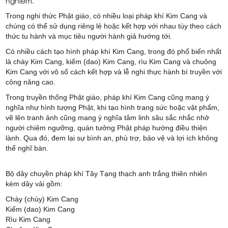
nghiêm.
Trong nghi thức Phật giáo, có nhiều loại pháp khí Kim Cang và
chúng có thể sử dụng riêng lẻ hoặc kết hợp với nhau tùy theo cách
thức tu hành và mục tiêu người hành giả hướng tới.
Có nhiều cách tạo hình pháp khí Kim Cang, trong đó phổ biến nhất
là chày Kim Cang, kiếm (dao) Kim Cang, rìu Kim Cang và chuông
Kim Cang với vô số cách kết hợp và lễ nghi thực hành bí truyền với
công năng cao.
Trong truyền thống Phật giáo, pháp khí Kim Cang cũng mang ý
nghĩa như hình tượng Phật, khi tạo hình trang sức hoặc vật phẩm,
vẽ lên tranh ảnh cũng mang ý nghĩa tâm linh sâu sắc nhắc nhở
người chiêm ngưỡng, quán tưởng Phật pháp hướng điều thiện
lành. Qua đó, đem lại sự bình an, phù trợ, bảo vệ và lợi ích không
thể nghĩ bàn.
Bộ dây chuyền pháp khí Tây Tạng thạch anh trắng thiên nhiên
kèm dây vải gồm:
Chày (chùy) Kim Cang
Kiếm (dao) Kim Cang
Rìu Kim Cang