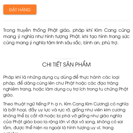
ĐẶT HÀNG
Trong truyền thống Phật giáo, pháp khí Kim Cang cũng
mang ý nghĩa như hình tượng Phật, khi tạo hình trang sức
cũng mang ý nghĩa tâm linh sâu sắc, bình an, phù trợ.
CHI TIẾT SẢN PHẨM
Pháp khí là những dụng cụ dùng để thực hành các loại
pháp, để dâng cúng lên chư Phật hoặc các đạo tràng
nghiêm trang, hoặc làm dụng cụ trợ ích trong tu chứng Phật
giáo.
Theo thuật ngữ tiếng P h ạ n, Kim Cang Kim Cương) có nghĩa
là bất hoại, đầy uy lực và rực rỡ, giống như viên kim cương
không thể bị cắt rời hoặc bị phá vỡ giống như giáo nghĩa
của Phật giáo bao la rộng lớn vĩ đại vô song, không có sai
lầm, đư
ợc thể hiện ra ngoài là hình tượng uy vĩ, trang