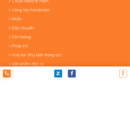
Chuỗi Mala trì niệm
Vòng tay handmala
Nhẫn
Dây chuyền
Tôn tượng
Pháp khí
Hoa tai- Phụ kiện trang sức
Vật phẩm độc lạ
Vật phẩm phong thủy