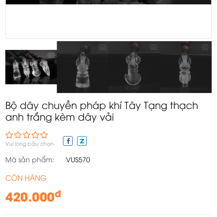
Bộ dây chuyền pháp khí Tây Tạng thạch
anh trắng kèm dây vải
Vui lòng bầu chọn
Mã sản phẩm:
VUS570
CÒN HÀNG
đ
420.000