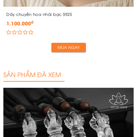
Dây chuyền hoa nhài bạc S925
đ
1.100.000
MUA NGAY
SẢN PHẨM ĐÃ XEM